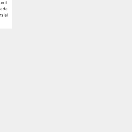
umit
pada
sial