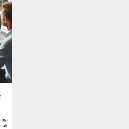
k
bagi
erak