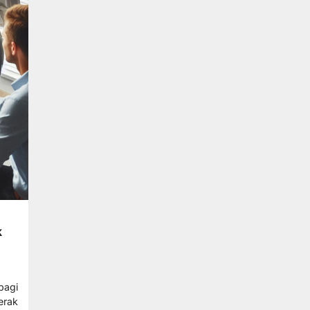
k
bagi
erak