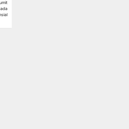
umit
pada
sial