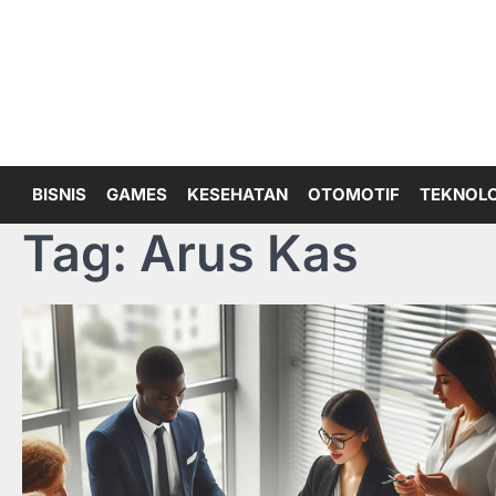
Skip
to
content
BISNIS
GAMES
KESEHATAN
OTOMOTIF
TEKNOLO
Tag:
Arus Kas