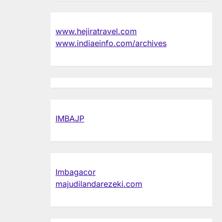
www.hejiratravel.com
www.indiaeinfo.com/archives
IMBAJP
Imbagacor
majudilandarezeki.com