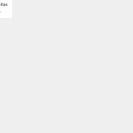
itas
…