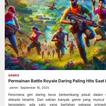
GAMES
Permainan Battle Royale Daring Paling Hits Saat 
admin
September 16, 2025
Fenomena gim daring terus berkembang pesat dalam 
dekade terakhir. Dari sekian banyak genre yang muncul
tenggelam, ada satu yang bertahan sebagai primad