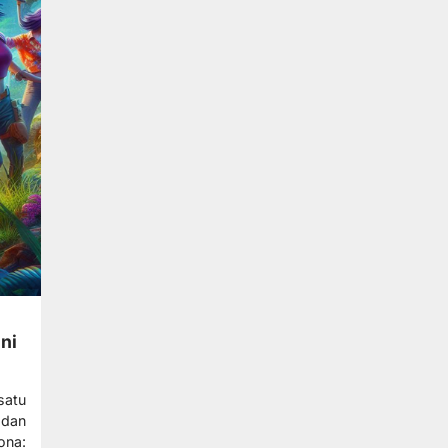
Ini
satu
 dan
ona: