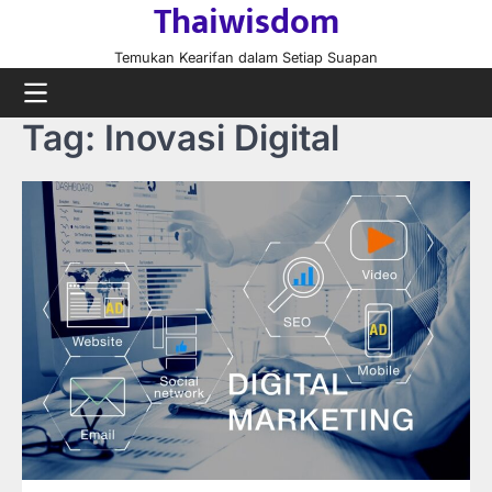
Thaiwisdom
Skip
to
Temukan Kearifan dalam Setiap Suapan
content
Tag:
Inovasi Digital