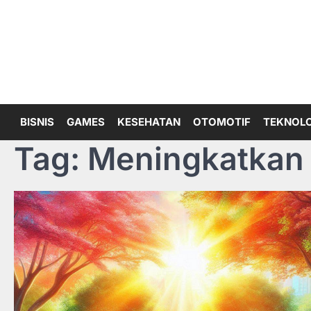
Skip
to
content
BISNIS
GAMES
KESEHATAN
OTOMOTIF
TEKNOLO
Tag:
Meningkatkan F