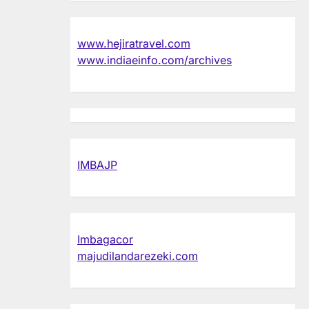
www.hejiratravel.com
www.indiaeinfo.com/archives
IMBAJP
Imbagacor
majudilandarezeki.com