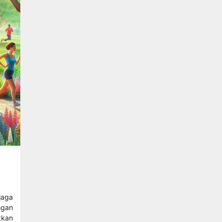
jaga
ngan
tkan