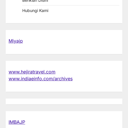
Beriklan Disini
Hubungi Kami
Miyajp
www.hejiratravel.com
www.indiaeinfo.com/archives
IMBAJP