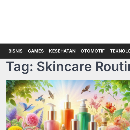
Skip
to
content
BISNIS
GAMES
KESEHATAN
OTOMOTIF
TEKNOLO
Tag:
Skincare Routi